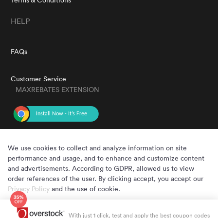
HELP
FAQs
Customer Service
MAXREBATES EXTENSION
GET THE APP
We use cookies to collect and analyze information on site
performance and usage, and to enhance and customize content
and advertisements. According to GDPR, allowed us to view
order references of the user. By clicking accept, you accept our
Privacy Policy
and the use of cookie.
Cookie Preferences
Accept
Copyright © 2020 - 2022 MaxRebates.com. All Rights Reserved.
With just 1 click, test and apply the best coupon codes