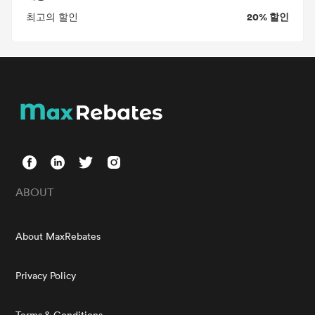
20% 할인
최고의 할인
ABOUT
About MaxRebates
Privacy Policy
Terms & Conditions