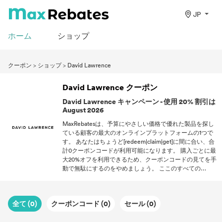
JP
ホーム
ショップ
クーポン
>
ショップ
>
David Lawrence
David Lawrence クーポン
David Lawrence キャンペーン - 使用 20% 割引は
August 2026
MaxRebatesは、予算にやさしい価格で優れた製品を探し
ている顧客の最大のオンラインプラットフォームの1つで
す。 あなたはちょうど[redeem|claim|get]に間に合い、合
計0クーポンコードが利用可能になります。 購入ごとに最
大20%オフを利用できるため、クーポンコードの見てを手
動で無駄にするのをやめましょう。 ここのすべての
90099提示は私たちのパートナーによって承認済みである
ため、あなたの満足が保証されます。 MaxRebatesはトッ
プ小売オファーの信頼できる情報源であるため、同じ方法
全て (0)
クーポンコード (0)
セール (0)
でオンラインショッピングを行うことは二度とありませ
ん。