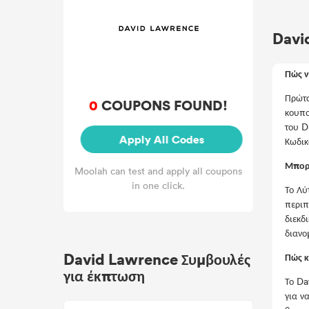
Davi
Πώς 
Πρώτα
0
COUPONS FOUND!
κουπο
του D
Apply All Codes
Κωδικ
Μπορε
Moolah can test and apply all coupons
in one click.
Το Λύ
περιπ
διεκδ
διανο
David Lawrence Συμβουλές
Πώς κ
για έκπτωση
Το Da
για ν