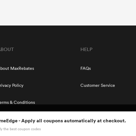
ABOUT
HELP
bout MaxRebates
FAQs
rivacy Policy
Customer Service
erms & Conditions
e performance and usage, and to enhance and customize content and
me
Edge
- Apply all coupons automatically at checkout.
er references of the user. By clicking accept, you accept our
Privacy
Copyright © 2020 - 2022 MaxRebates.com. All Rights Reserved.
pply the best coupon codes