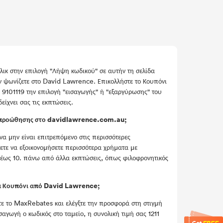
ικ στην επιλογή "Λήψη κωδικού" σε αυτήν τη σελίδα
 ψωνίζετε στο David Lawrence. Επικολλήστε το Κουπόνι
 9101119 την επιλογή "εισαγωγής" ή "εξαργύρωσης" του
ίχνει σας τις εκπτώσεις.
ς προώθησης στο davidlawrence.com.au;
 μην είναι επιτρεπόμενο στις περισσότερες
ετε να εξοικονομήσετε περισσότερα χρήματα με
έως 10. πάνω από άλλα εκπτώσεις, όπως φιλοφρονητικός
για Κουπόνι από David Lawrence;
τε το MaxRebates και ελέγξτε την προσφορά στη στιγμή
σαγωγή ο κωδικός στο ταμείο, η συνολική τιμή σας 1211