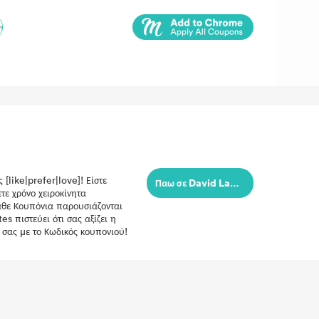
[like|prefer|love]! Είστε
Παω σε David Lawrence
τε χρόνο χειροκίνητα
Κάθε Κουπόνια παρουσιάζονται
s πιστεύει ότι σας αξίζει η
ς σας με το Κωδικός κουπονιού!