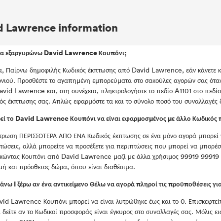
d Lawrence information
να εξαργυρώνω David Lawrence Κουπόνι;
, Παίρνω δημοφιλής Κωδικός έκπτωσης από David Lawrence, εάν κάνετε κλ
νιού. Προσθέστε το αγαπημένη εμπορεύματα στο σακούλες αγορών σας όταν
avid Lawrence και, στη συνέχεια, πληκτρολογήστε το πεδίο A1101 στο πεδίο
ός έκπτωσης σας. Απλώς εφαρμόστε τα και το σύνολο ποσό του συναλλαγές δε
ί το David Lawrence Κουπόνι να είναι εφαρμοσμένος με άλλο Κωδικό
τρωση ΠΕΡΙΣΣΟΤΕΡΑ ΑΠΟ ΕΝΑ Κωδικός έκπτωσης σε ένα μόνο αγορά μπορεί να
τώσεις, αλλά μπορείτε να προσέξετε για περιπτώσεις που μπορεί να μπορέσ
ικώντας Κουπόνι από David Lawrence μαζί με άλλα χρήσιμος 99919 99919 
μή και πρόσθετος δώρα, όπου είναι διαθέσιμα.
άνω I ξέρω αν ένα αντικείμενο Θέλω να αγορά πληροί τις προϋποθέσεις 
vid Lawrence Κουπόνι μπορεί να είναι λυτρώθηκε έως και το 0. Επισκεφτεί
α δείτε αν το Κωδικοί προσφοράς είναι έγκυρος στο συναλλαγές σας. Μόλις ει