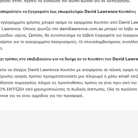
τρήσει 91191. πρέπει να εισαγωγή τον σωστό κωδικό για να λειτουργήσει.
 απαραίτητο να Εγγραφείτε έως επωφελούμαι David Lawrence Κουπόνι;
 εγγεγραμμένο χρήστες μπορεί ακόμα να εφαρμόσει Κουπόνι από David La
 Lawrence. Όποιος ψωνίζει στο davidlawrence.com.au μπορεί να λάβει εκ
εριόδου ισχύος. Ωστόσο, θα συνιστούσαμε να λάβετε Εγγραφείτε για λογαρια
έρεται για το εγγεγραμμένο λογαριασμούς. Οι επαναλαμβανόμενες συναλλαγέ
η.
ει τρόπος στο επιβεβαιώνω για να δούμε αν το Κουπόνι του David Lawre
ίτε να έλεγχος David Lawrence Κουπόνι με αναφέρεται σε τελικός αγορά τ
ήρωσης αγοράς προτού πραγματοποιήσετε μια πληρωμή ή μέσω email επιβ
δήποτε παραγγελίες πληροί τις προϋποθέσεις πρέπει να γίνει πριν από τ
0% ΕΚΠΤΩΣΗ από χρησιμοποιώντας το Κωδικός έκπτωσης. Όλα τα προϊόντα
nce για να είναι αρμόδιος για την προσφορά.