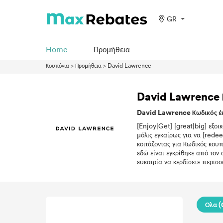
GR
Home
Προμήθεια
Κουπόνια
>
Προμήθεια
>
David Lawrence
David Lawrence 
David Lawrence Κωδικός έ
[Enjoy|Get] [great|big] εξοι
μόλις εγκαίρως για να [rede
κοιτάζοντας για Κωδικός κου
εδώ είναι εγκρίθηκε από τον
ευκαιρία να κερδίσετε περισσ
Ολα (