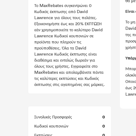
θα με
Το MaxRebates συγκεντρώνει 0
Είναι
Κωδικός έκπτωσης από David
Lawrence για όλους τους πελάτες.
Το μη
Εξοικονομήστε έως και 20% ΕΚΠΤΩΣΗ
David
εάν χρησιμοποιείτε το καλύτερο David
της π
Lawrence Κωδικοί κουπονιών σε
προσφ
προϊόντα που πληρούν τις
χρήστ
προϋποθέσεις. Όλα τα David
Lawrence Κωδικός έκπτωσης είναι
Υπάρχ
διαθέσιμα και εντελώς δωρεάν για
όλους τους χρήστες. Εγγραφείτε στο
Μπορε
MaxRebates και απολαμβάνετε πάντα
ολοκλ
τις καλύτερες εκπτώσεις και Κωδικός
Οποιο
έκπτωσης στις αγαπημένες σας μάρκες.
έως 2
Lawre
0
Συνολικές Προσφορές
0
Κωδικοί κουπονιών
0
Εκπτώσεις