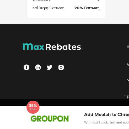
20% Εκπτωση
Καλύτερη Έκπτωση
A
P
T
We use cookies to collect and analyze information on sit
Add Moolah to
Chro
advertisements. According to GDPR, allowed us to view ord
Policy
and the use of cookie.
With just 1 click, test and a