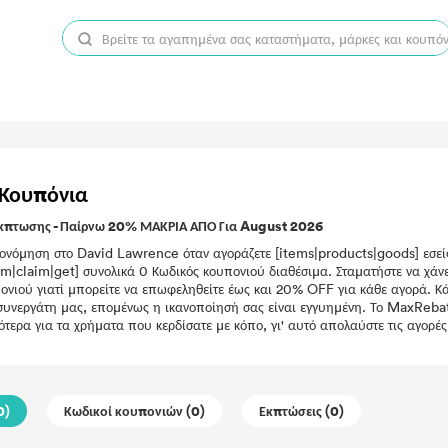
Κουπόνια
κπτωσης - Παίρνω 20% ΜΑΚΡΙΑ ΑΠΟ Για August 2026
κονόμηση στο David Lawrence όταν αγοράζετε [items|products|goods] εσείς 
em|claim|get] συνολικά 0 Κωδικός κουπονιού διαθέσιμα. Σταματήστε να χάνε
πονιού γιατί μπορείτε να επωφεληθείτε έως και 20% OFF για κάθε αγορά. 
 συνεργάτη μας, επομένως η ικανοποίησή σας είναι εγγυημένη. Το MaxRebate
ότερα για τα χρήματα που κερδίσατε με κόπο, γι' αυτό απολαύστε τις αγορέ
0)
Κωδικοί κουπονιών (0)
Εκπτώσεις (0)