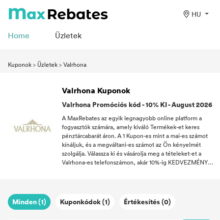
HU
Home
Üzletek
Kuponok
>
Üzletek
>
Valrhona
Valrhona Kuponok
Valrhona Promóciós kód - 10% KI - August 2026
A MaxRebates az egyik legnagyobb online platform a
fogyasztók számára, amely kiváló Termékek-et keres
pénztárcabarát áron. A 1 Kupon-es mint a mai-es számot
kínáljuk, és a megváltani-es számot az Ön kényelmét
szolgálja. Válassza ki és vásárolja meg a tételeket-et a
Valrhona-es telefonszámon, akár 10%-ig KEDVEZMÉNYÉL
a August-es számon! Az összes Kupon közzétett a
maxrebates.com-nél a pontosság érdekében ellenőrizve
volt. Ha szereti a jó üzletet, kövesse a MaxRebates-es
számot, és soha ne hagyja ki a legújabb Kupon-es számot
Minden (1)
Kuponkódok (1)
Értékesítés (0)
a 2026-es szám alatt.