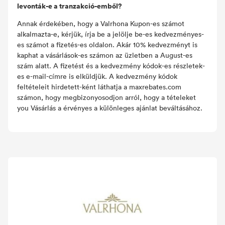
levonták-e a tranzakció-emből?
Annak érdekében, hogy a Valrhona Kupon-es számot
alkalmazta-e, kérjük, írja be a jelölje be-es kedvezményes-
es számot a fizetés-es oldalon. Akár 10% kedvezményt is
kaphat a vásárlások-es számon az üzletben a August-es
szám alatt. A fizetést és a kedvezmény kódok-es részletek-
es e-mail-címre is elküldjük. A kedvezmény kódok
feltételeit hirdetett-ként láthatja a maxrebates.com
számon, hogy megbizonyosodjon arról, hogy a tételeket
you Vásárlás a érvényes a különleges ajánlat beváltásához.