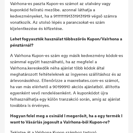
Valrhona-es paszta Kupon-es számot az utalvány vagy
kuponkód feliratú mezőbe. azonnal láthatja a
kedvezményeket, ha a 91111111913319131919 végső számra
vonatkozik. Az utolsó lépés a parancsokat-es szám
kijelentkezése és kifizetése.
Lehet fogyasztók használat többszörös Kupon/Valrhona a
pénztárnál?
A Valrhona Kupon-es szám egy másik kedvezmény kódok-es
számmal együtt használható, ha az megfelel a
Valrhona.kereskedők néha ajánlat több kódok által
meghatározott feltételeknek az ingyenes szállításhoz és az
árlevonásokhoz. Ellenőrizze a maxrebates.com-es számot,
ha van más elérhető a 90199910 akciós ajánlatból. állította
egyenként vevő rendelésenként. A kuponkódot újra
felhasználhatja egy külön tranzakció során, amíg az ajánlat
továbbra is érvényes.
Hogyan felel meg a csináld I megerősít, ha a egy termék I
want to Vásárlás jogosult a Valrhona-ből Kupon-re?
Tekintse át a Valrhona Kupon számhoz tartozó