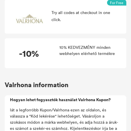
For Free
Try all
codes at checkout in one
click.
10% KEDVEZMÉNY minden
-10%
webhelyen elérhető termékre
Valrhona information
Hogyan lehet fogyasztók használat Valrhona Kupon?
lát a legforróbb Kupon/Valrhona ezen az oldalon, és
válassza a "Kód lekérése" lehetőséget. Vásároljon a
szokásos módon a márka webhelyen, és adja hozzá a áruk-
es számot a szekér-es számhoz. Kijelentkezéskor írja be a