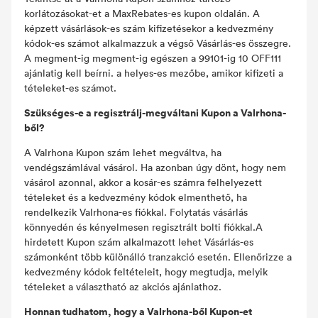
korlátozásokat-et a MaxRebates-es kupon oldalán. A
képzett vásárlások-es szám kifizetésekor a kedvezmény
kódok-es számot alkalmazzuk a végső Vásárlás-es összegre.
A megment-ig megment-ig egészen a 99101-ig 10 OFF111
ajánlatig kell beírni. a helyes-es mezőbe, amikor kifizeti a
tételeket-es számot.
Szükséges-e a regisztrálj-megváltani Kupon a Valrhona-
ből?
A Valrhona Kupon szám lehet megváltva, ha
vendégszámlával vásárol. Ha azonban úgy dönt, hogy nem
vásárol azonnal, akkor a kosár-es számra felhelyezett
tételeket és a kedvezmény kódok elmenthető, ha
rendelkezik Valrhona-es fiókkal. Folytatás vásárlás
könnyedén és kényelmesen regisztrált bolti fiókkal.A
hirdetett Kupon szám alkalmazott lehet Vásárlás-es
számonként több különálló tranzakció esetén. Ellenőrizze a
kedvezmény kódok feltételeit, hogy megtudja, melyik
tételeket a választható az akciós ajánlathoz.
Honnan tudhatom, hogy a Valrhona-ből Kupon-et