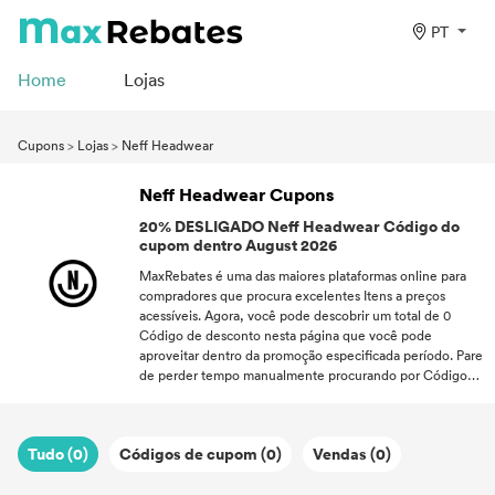
PT
Home
Lojas
Cupons
>
Lojas
>
Neff Headwear
Neff Headwear Cupons
20% DESLIGADO Neff Headwear Código do
cupom dentro August 2026
MaxRebates é uma das maiores plataformas online para
compradores que procura excelentes Itens a preços
acessíveis. Agora, você pode descobrir um total de 0
Código de desconto nesta página que você pode
aproveitar dentro da promoção especificada período. Pare
de perder tempo manualmente procurando por Código
de desconto porque você pode aproveitar até 20% OFF
para cada compra. Cada códigos de desconto mostrando
aqui foi aprovado pelo nosso parceiro para que a sua
Tudo (0)
Códigos de cupom (0)
Vendas (0)
satisfação seja garantida. Com o excelente Código de
desconto, você pode abrir um mundo de novas
possibilidades onde você não precisa gastar mais com a