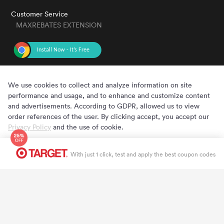
Customer Service
MAXREBATES EXTENSION
GET THE APP
We use cookies to collect and analyze information on site
performance and usage, and to enhance and customize content
and advertisements. According to GDPR, allowed us to view
order references of the user. By clicking accept, you accept our
Privacy Policy
and the use of cookie.
Cookie Preferences
Accept
Copyright © 2020 - 2022 MaxRebates.com. All Rights Reserved.
With just 1 click, test and apply the best coupon codes