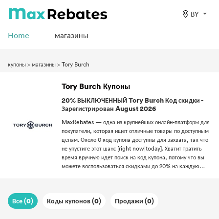
BY
Home
магазины
купоны
>
магазины
>
Tory Burch
Tory Burch Купоны
20% ВЫКЛЮЧЕННЫЙ Tory Burch Код скидки -
Зарегистрирован August 2026
MaxRebates — одна из крупнейших онлайн-платформ для
покупатели, которая ищет отличные товары по доступным
ценам. Около 0 код купона доступны для захвата, так что
не упустите этот шанс [right now|today]. Хватит тратить
время вручную идет поиск на код купона, потому что вы
можете воспользоваться скидками до 20% на каждую
покупку. Имея несколько шаги, вы можете использовать
Промокоды сколько угодно раз в рамках промо-акции
период. Вы никогда больше не будете совершать покупки в
Все (0)
Коды купонов (0)
Продажи (0)
Интернете, как раньше, потому что MaxRebates — ваш
надежный источник лучших розничных предложений.