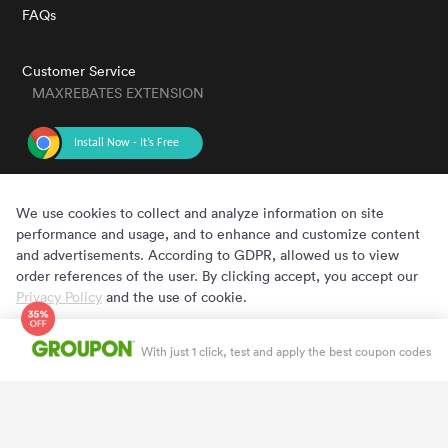
FAQs
Customer Service
MAXREBATES EXTENSION
GET THE APP
We use cookies to collect and analyze information on site
performance and usage, and to enhance and customize content
and advertisements. According to GDPR, allowed us to view
order references of the user. By clicking accept, you accept our
Privacy Policy
and the use of cookie.
Cookie Preferences
Accept
Copyright © 2020 - 2022 MaxRebates.com. All Rights Reserved.
With just 1 click, test and apply the best coupon codes