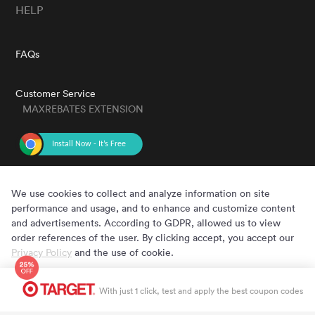
HELP
FAQs
Customer Service
MAXREBATES EXTENSION
GET THE APP
We use cookies to collect and analyze information on site
performance and usage, and to enhance and customize content
and advertisements. According to GDPR, allowed us to view
order references of the user. By clicking accept, you accept our
Privacy Policy
and the use of cookie.
Cookie Preferences
Accept
Copyright © 2020 - 2022 MaxRebates.com. All Rights Reserved.
With just 1 click, test and apply the best coupon codes