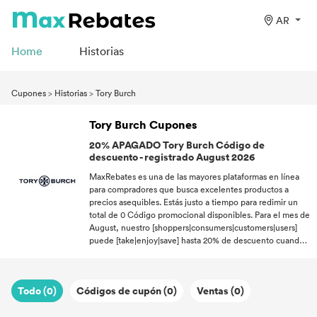
AR
Home
Historias
Cupones
>
Historias
>
Tory Burch
Tory Burch Cupones
20% APAGADO Tory Burch Código de
descuento - registrado August 2026
MaxRebates es una de las mayores plataformas en línea
para compradores que busca excelentes productos a
precios asequibles. Estás justo a tiempo para redimir un
total de 0 Código promocional disponibles. Para el mes de
August, nuestro [shoppers|consumers|customers|users]
puede [take|enjoy|save] hasta 20% de descuento cuando
compran en el sitio web de Tory Burch. Con unos pasos
canjea un Códigos de promoción tantas veces como
quieras dentro de la promo período. ¡Con el excelente
Todo (0)
Códigos de cupón (0)
Ventas (0)
Código promocional, puede abrir un mundo de nuevas
posibilidades donde no tiene que gastar de más en bienes
de calidad!