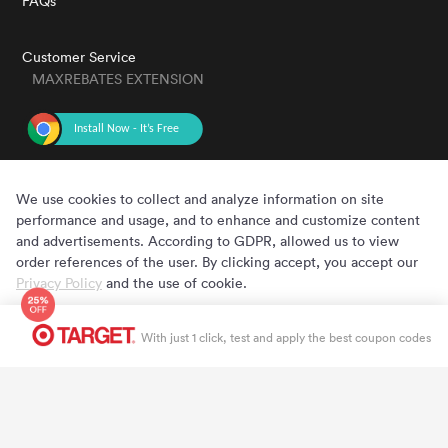
FAQs
Customer Service
MAXREBATES EXTENSION
GET THE APP
We use cookies to collect and analyze information on site
performance and usage, and to enhance and customize content
and advertisements. According to GDPR, allowed us to view
order references of the user. By clicking accept, you accept our
Privacy Policy
and the use of cookie.
Cookie Preferences
Accept
Copyright © 2020 - 2022 MaxRebates.com. All Rights Reserved.
With just 1 click, test and apply the best coupon codes