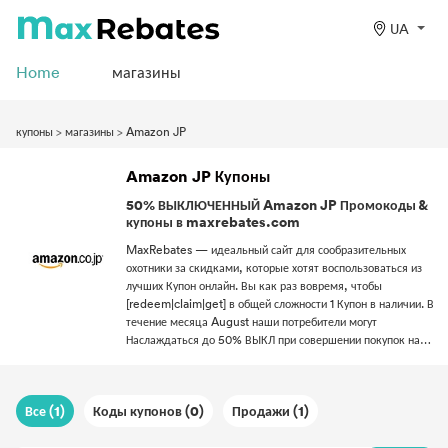
UA
Home
магазины
купоны
>
магазины
>
Amazon JP
Amazon JP Купоны
50% ВЫКЛЮЧЕННЫЙ Amazon JP Промокоды &
купоны в maxrebates.com
MaxRebates — идеальный сайт для сообразительных
охотники за скидками, которые хотят воспользоваться из
лучших Купон онлайн. Вы как раз вовремя, чтобы
[redeem|claim|get] в общей сложности 1 Купон в наличии. В
течение месяца August наши потребители могут
Наслаждаться до 50% ВЫКЛ при совершении покупок на
веб-сайте Amazon JP. Имея несколько шаги, вы можете
использовать Коды купонов сколько угодно раз в рамках
промо-акции продолжительность. Вы никогда больше не
Все (1)
Коды купонов (0)
Продажи (1)
будете совершать покупки в Интернете, как раньше,
потому что MaxRebates — ваш надежный источник лучших
розничных предложений.