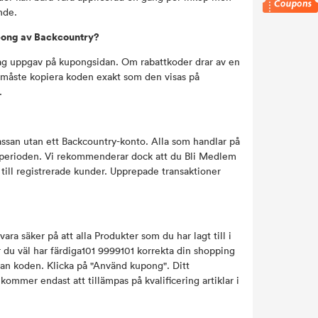
nde.
Kupong av Backcountry?
tag uppgav på kupongsidan. Om rabattkoder drar av en
u måste kopiera koden exakt som den visas på
.
ssan utan ett Backcountry-konto. Alla som handlar på
tsperioden. Vi rekommenderar dock att du Bli Medlem
till registrerade kunder. Upprepade transaktioner
ra säker på att alla Produkter som du har lagt till i
r du väl har färdiga101 9999101 korrekta din shopping
llan koden. Klicka på "Använd kupong". Ditt
kommer endast att tillämpas på kvalificering artiklar i