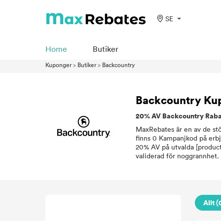
SE
Home
Butiker
Kuponger
>
Butiker
>
Backcountry
Backcountry Ku
20% AV Backcountry Raba
MaxRebates är en av de stör
finns 0 Kampanjkod på erbj
20% AV på utvalda [product
validerad för noggrannhet.
Allt (