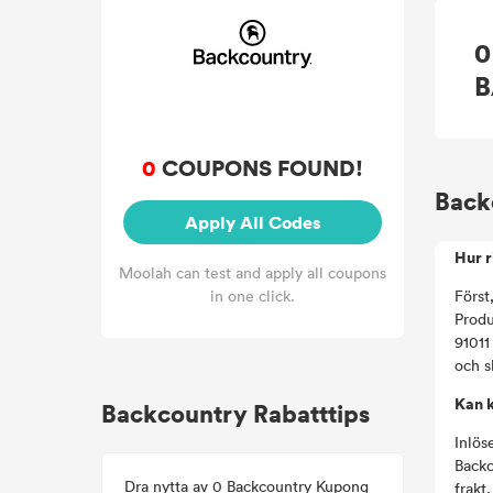
0
B
0
COUPONS FOUND!
Back
Apply All Codes
Hur r
Moolah can test and apply all coupons
in one click.
Först
Produ
91011
och s
Kan k
Backcountry Rabatttips
Inlös
Backc
Dra nytta av 0 Backcountry Kupong
frakt