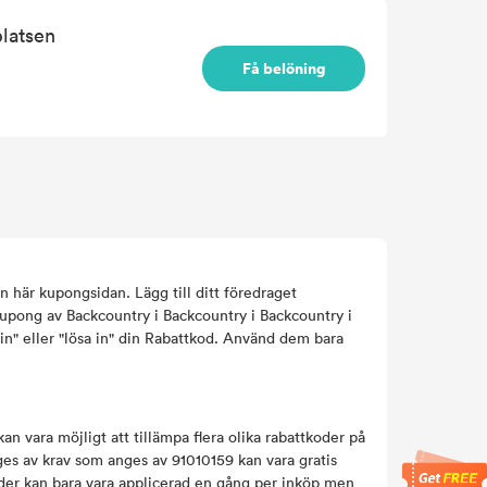
latsen
Få belöning
 här kupongsidan. Lägg till ditt föredraget
 Kupong av Backcountry i Backcountry i Backcountry i
a in" eller "lösa in" din Rabattkod. Använd dem bara
n vara möjligt att tillämpa flera olika rabattkoder på
es av krav som anges av 91010159 kan vara gratis
koder kan bara vara applicerad en gång per inköp men