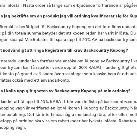
ara inlösta i Nästa order så länge som erbjudande fortfarande är pågåe
o jag bekräfta om en produkt jag vill ordning kvalificerar sig för 
föremål är berättigad för Backcountry Kupong om det inte finns undan
t på din totala summa betyder det att koden redan har varit inlösta. D
gen sida på MaxRebates till spara upp till 20% AV på backcountry.com
t nödvändigt att ringa Registrera till krav Backcountry Kupong?
strerade kunder kan fortfarande ansöka om Kupong av Backcountry i ka
ountry.com kan få rabatter värda upp till 20% RABATT under giltighe
tt konto på grund av 9 andra överraskningar som kanske bara är erbjuds 
lättas också med ett användarkonto.
o I kolla upp giltigheten av Backcountry Kupong på min ordning?
dandet att få upp till 20% RABATT bör vara inlösta på backcountry.com.va
hopping vagn är verifierad enligt villkoren i Kupong av Backcountry. Nä
dan betalning. Det får inte finnas några mellanslag före, efter eller me
belopp på ordning ska visa om rabattkoder har lyckats inlösta. Rabatten 
hopping vagn.