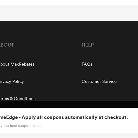
ABOUT
HELP
bout MaxRebates
FAQs
rivacy Policy
Customer Service
erms & Conditions
e performance and usage, and to enhance and customize content and
me
Edge
- Apply all coupons automatically at checkout.
er references of the user. By clicking accept, you accept our
Privacy
Copyright © 2020 - 2022 MaxRebates.com. All Rights Reserved.
pply the best coupon codes