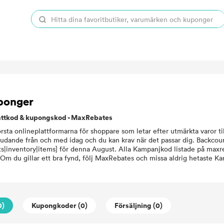
ponger
ttkod & kupongskod - MaxRebates
sta onlineplattformarna för shoppare som letar efter utmärkta varor til
udande från och med idag och du kan krav när det passar dig. Backcount
s|inventory|items] för denna August. Alla Kampanjkod listade på maxr
 Om du gillar ett bra fynd, följ MaxRebates och missa aldrig hetaste K
0)
Kupongkoder (0)
Försäljning (0)