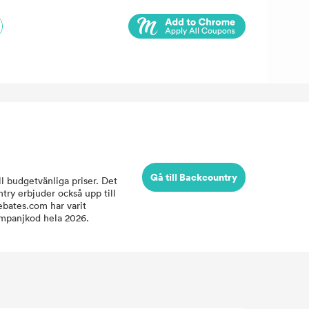
Gå till Backcountry
l budgetvänliga priser. Det
ry erbjuder också upp till
ebates.com har varit
ampanjkod hela 2026.