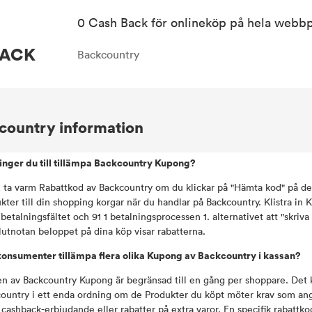
0 Cash Back för onlineköp på hela webbp
ACK
Backcountry
country information
inger du till tillämpa Backcountry Kupong?
, ta varm Rabattkod av Backcountry om du klickar på "Hämta kod" på den
kter till din shopping korgar när du handlar på Backcountry. Klistra in
 betalningsfältet och 91 1 betalningsprocessen 1. alternativet att "skriv
lutnotan beloppet på dina köp visar rabatterna.
onsumenter tillämpa flera olika Kupong av Backcountry i kassan?
en av Backcountry Kupong är begränsad till en gång per shoppare. Det ka
ountry i ett enda ordning om de Produkter du köpt möter krav som ang
. cashback-erbjudande eller rabatter på extra varor. En specifik rabatt