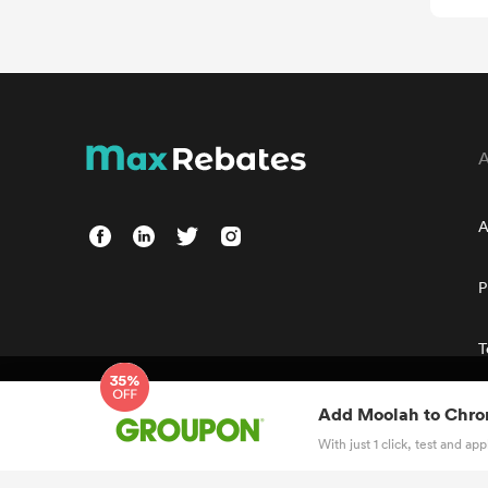
A
P
T
We use cookies to collect and analyze information on sit
Add Moolah to
Chro
advertisements. According to GDPR, allowed us to view ord
Policy
and the use of cookie.
With just 1 click, test and a