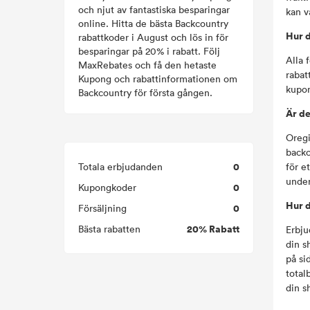
och njut av fantastiska besparingar
kan v
online. Hitta de bästa Backcountry
Hur d
rabattkoder i August och lös in för
besparingar på 20% i rabatt. Följ
Alla 
MaxRebates och få den hetaste
rabat
Kupong och rabattinformationen om
kupon
Backcountry för första gången.
Är de
Oregi
backc
0
Totala erbjudanden
för e
under
0
Kupongkoder
Hur d
0
Försäljning
20% Rabatt
Bästa rabatten
Erbju
din s
på si
total
din s