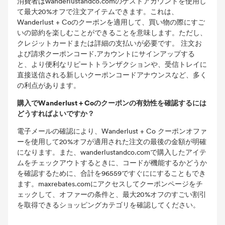
消費者はwanderlustandco.comのゲストアカウントを使用し
て最大20%オフで注文アイテムできます。これは、
Wanderlust + Coのクーポンを適用して、買い物の際にすご
いの節約を楽しむことができることを意味します。ただし、
クレジットカードまたは詳細の支払いが必要です。 注文お
よび請求クーポンコード.アカウントにサインアップする
と、より便利なリピートトランザクションや、受信トレイに
直接送信される新しいクーポンコードアナウンスなど、多く
の利点があります。
購入でWanderlust + Coのクーポンの有効性を確認するには
どうすればよいですか？
電子メールの確認により、Wanderlust + Co クーポンオファ
ーを使用して20%オフが適用された注文の最後の金額が明確
になります。また、wanderlustandco.comで購入したアイテ
ムをチェックアウトするときに、コードが機能するかどうか
を確認するために、合計を96559ですぐににすることもでき
ます。maxrebates.comにアクセスしてクーポンページをチ
ェックして、オファーの条件と、最大20%オフのすごい割引
を取得できるショッピングカテゴリを確認してください。