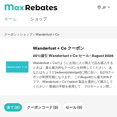
JP
ホーム
ショップ
クーポン
>
ショップ
>
Wanderlust + Co
Wanderlust + Co クーポン
20%値引 Wanderlust + Co セール - August 2026
Wanderlust + Coのようにお気に入り商人で品を購入する
ときは、最も魅力的なクーポンを利用してください。 あ
なたはちょうど[redeem|claim|get]に間に合い、合計0クー
ポンが利用可能になります。 このAugustから最大20%オ
フで、Wanderlust + Coでselect 製品を選択して購入して
ください！ 数個の手順を使用して、プロモーション間隔
内でクーポンコードを何度でも利用できます。 オンライ
ンで買い物をするたびに、私たちのページにアクセスし
て、クーポンからハンサムの報酬のロックを解除してくだ
さい。
全て (0)
クーポンコード (0)
セール (0)