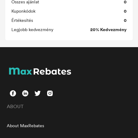
0
Összes ajánlat
0
Kuponkódok
0
Értékesítés
20% Kedvezmény
Legjobb kedvezmény
ABOUT
About MaxRebates