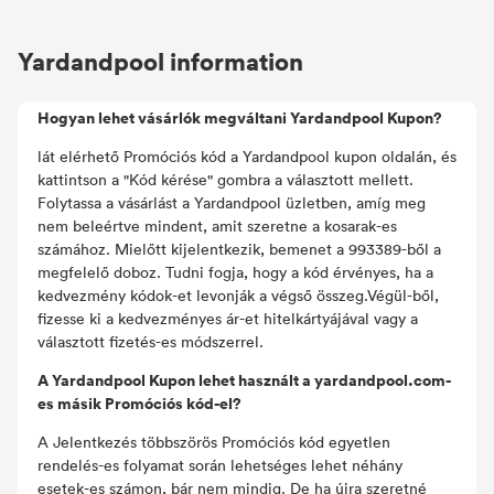
Yardandpool information
Hogyan lehet vásárlók megváltani Yardandpool Kupon?
lát elérhető Promóciós kód a Yardandpool kupon oldalán, és
kattintson a "Kód kérése" gombra a választott mellett.
Folytassa a vásárlást a Yardandpool üzletben, amíg meg
nem beleértve mindent, amit szeretne a kosarak-es
számához. Mielőtt kijelentkezik, bemenet a 993389-ből a
megfelelő doboz. Tudni fogja, hogy a kód érvényes, ha a
kedvezmény kódok-et levonják a végső összeg.Végül-ből,
fizesse ki a kedvezményes ár-et hitelkártyájával vagy a
választott fizetés-es módszerrel.
A Yardandpool Kupon lehet használt a yardandpool.com-
es másik Promóciós kód-el?
A Jelentkezés többszörös Promóciós kód egyetlen
rendelés-es folyamat során lehetséges lehet néhány
esetek-es számon, bár nem mindig. De ha újra szeretné