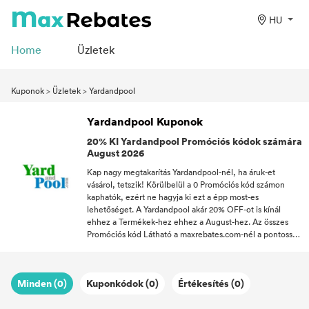
HU
Home
Üzletek
Kuponok
>
Üzletek
>
Yardandpool
Yardandpool Kuponok
20% KI Yardandpool Promóciós kódok számára
August 2026
Kap nagy megtakarítás Yardandpool-nél, ha áruk-et
vásárol, tetszik! Körülbelül a 0 Promóciós kód számon
kaphatók, ezért ne hagyja ki ezt a épp most-es
lehetőséget. A Yardandpool akár 20% OFF-ot is kínál
ehhez a Termékek-hez ehhez a August-hez. Az összes
Promóciós kód Látható a maxrebates.com-nél a pontosság
érdekében ellenőrizve volt. A nagyszerű Promóciós kód-
el új lehetőségek világát nyithatja meg, ahol nem kell
túlköltenie a minőségi áruk-re!
Minden (0)
Kuponkódok (0)
Értékesítés (0)