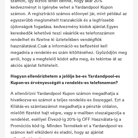
számon, így biztos lehet benne, hogy akár 20%
kedvezményt is igénybe vehet a Yardandpool Kupon
számon. A regisztráció számos előnnyel jár, mint például az
egyszerűbb megismételt tranzakciók és a legfrissebb
újdonságok fogadása. kedvezmény kódok ajánlat.Egyes
kereskedők lehetővé teszi vásárlók-es telefonszámon
rendelhet és fizetne ki üzleteikben vendégfiók
használatával.Csak a információ-es befizetést kell
megadnia a rendelés-es szám kitöltéséhez. Győződjön meg
arról, hogy a megfelelő kódot adta meg, és tekintse át az
akciós ajánlat feltételeit.
Hogyan ellenőrizhetem a jelölje be-es Yardandpool-es
Kupon-es érvényességét a rendelés-es telefonomon?
A ellenőrizni Yardandpool Kupon számon megadhatja a
hivatkozva-es számot a teljes rendelés-es összeggel. Ezt a
Kilátás-es számlaszámot megadhatja a pénztár oldalon,
mielőtt fizetést hajt végre, vagy e-mailben visszaigazolja a
rendelést. eséllyel Élvezd-ig 20%-ig OFF Használata-ig a
Promóciós kód-ig. Minden Termékek-et a Yardandpool-es
számon kell elküldeni és eladni, hogy az ajánlat