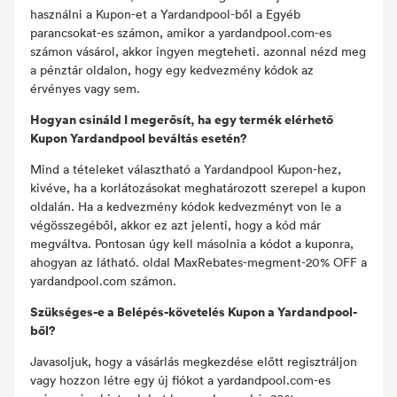
használni a Kupon-et a Yardandpool-ből a Egyéb
parancsokat-es számon, amikor a yardandpool.com-es
számon vásárol, akkor ingyen megteheti. azonnal nézd meg
a pénztár oldalon, hogy egy kedvezmény kódok az
érvényes vagy sem.
Hogyan csináld I megerősít, ha egy termék elérhető
Kupon Yardandpool beváltás esetén?
Mind a tételeket választható a Yardandpool Kupon-hez,
kivéve, ha a korlátozásokat meghatározott szerepel a kupon
oldalán. Ha a kedvezmény kódok kedvezményt von le a
végösszegéből, akkor ez azt jelenti, hogy a kód már
megváltva. Pontosan úgy kell másolnia a kódot a kuponra,
ahogyan az látható. oldal MaxRebates-megment-20% OFF a
yardandpool.com számon.
Szükséges-e a Belépés-követelés Kupon a Yardandpool-
ből?
Javasoljuk, hogy a vásárlás megkezdése előtt regisztráljon
vagy hozzon létre egy új fiókot a yardandpool.com-es