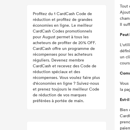
Tout 
Ajout
Profitez du 1 CardCash Code de
champ
réduction et profitez de grandes
Il su
économies en ligne. Le meilleur
CardCash Codes promotionnels
Peut 
pour August permet à tous les
acheteurs de profiter de 20% OFF.
L'uti
CardCash offre un programme de
défin
récompenses pour les acheteurs
un cl
réguliers. Devenez membre
cours
CardCash et recevez des Code de
réduction spéciaux et des
Comme
récompenses. Vous voulez faire plus
d'économies en ligne ? Suivez-nous
Vous 
et prenez toujours le meilleur Code
la pa
de réduction de vos marques
Est-i
préférées à portée de main.
Bien 
CardC
prend
paiem