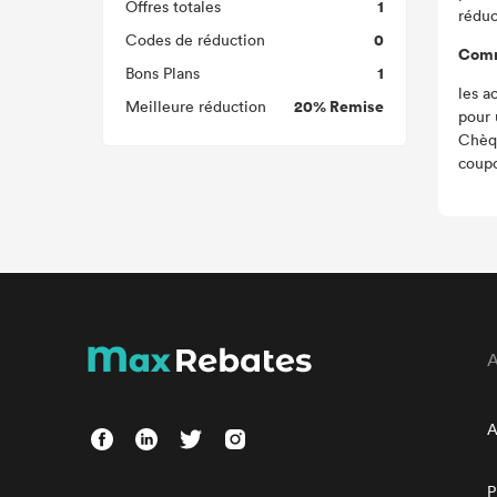
1
Offres totales
réduc
0
Codes de réduction
Comme
1
Bons Plans
les a
20% Remise
Meilleure réduction
pour 
Chèqu
coupo
A
P