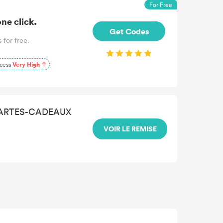
For Free
ne click.
Get Codes
 for free.
cess
Very High
CARTES-CADEAUX
VOIR LE REMISE