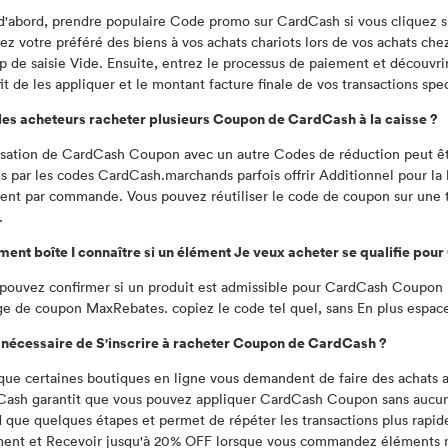
d'abord, prendre populaire Code promo sur CardCash si vous cliquez s
ez votre préféré des biens à vos achats chariots lors de vos achats 
 de saisie Vide. Ensuite, entrez le processus de paiement et découvri
ffit de les appliquer et le montant facture finale de vos transactions spe
les acheteurs racheter plusieurs Coupon de CardCash à la caisse ?
lisation de CardCash Coupon avec un autre Codes de réduction peut être
is par les codes CardCash.marchands parfois offrir Additionnel pour la li
ient par commande. Vous pouvez réutiliser le code de coupon sur une tra
.
nt boîte I connaître si un élément Je veux acheter se qualifie po
pouvez confirmer si un produit est admissible pour CardCash Coupon p
ge de coupon MaxRebates. copiez le code tel quel, sans En plus espace
l nécessaire de S'inscrire à racheter Coupon de CardCash ?
que certaines boutiques en ligne vous demandent de faire des achats a
ash garantit que vous pouvez appliquer CardCash Coupon sans aucun
 que quelques étapes et permet de répéter les transactions plus rapid
ent et Recevoir jusqu'à 20% OFF lorsque vous commandez éléments 