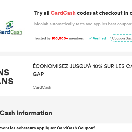
Try all
CardCash
codes at checkout in o
Moolah automatically tests and applies best coupons
Trusted by
100,000+
members
Verified
Coupon Suc
ÉCONOMISEZ JUSQU'À 10% SUR LES 
NS
GAP
ANS
CardCash
Cash information
ent les acheteurs appliquer CardCash Coupon?