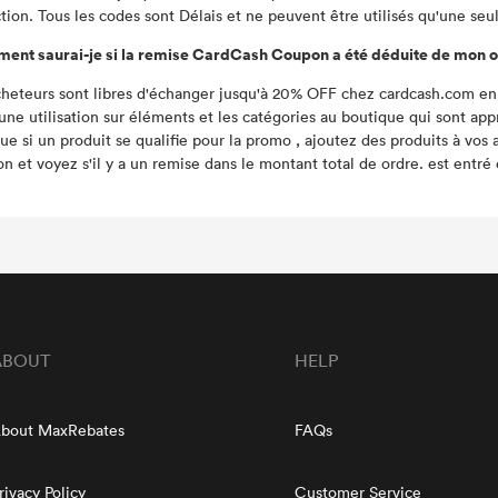
tion. Tous les codes sont Délais et ne peuvent être utilisés qu'une seul
nt saurai-je si la remise CardCash Coupon a été déduite de mon o
cheteurs sont libres d'échanger jusqu'à 20% OFF chez cardcash.com en 
une utilisation sur éléments et les catégories au boutique qui sont app
e si un produit se qualifie pour la promo , ajoutez des produits à vos a
n et voyez s'il y a un remise dans le montant total de ordre. est entré
ABOUT
HELP
bout MaxRebates
FAQs
rivacy Policy
Customer Service