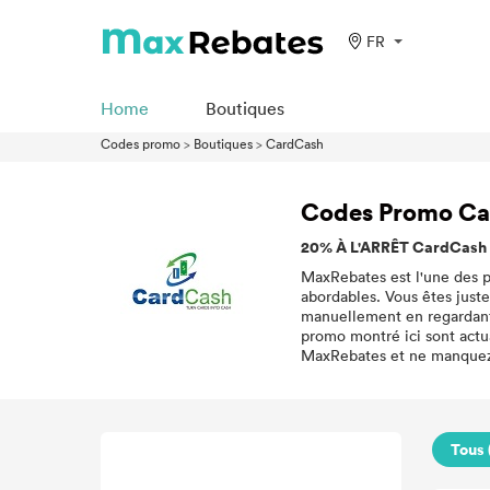
FR
Home
Boutiques
Codes promo
>
Boutiques
>
CardCash
Codes Promo C
20% À L'ARRÊT CardCash 
MaxRebates est l'une des pl
abordables. Vous êtes just
manuellement en regardant
promo montré ici sont actua
MaxRebates et ne manquez 
Tous 