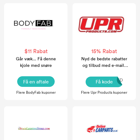
$11 Rabat
15% Rabat
Går væk... Få denne
Nyd de bedste rabatter
kjole med snøre
og tilbud med e-mail-
tilmelding på Upr items
NOCODENEEDED
Få en aftale
Få kode
Flere BodyFab kuponer
Flere Upr Products kuponer