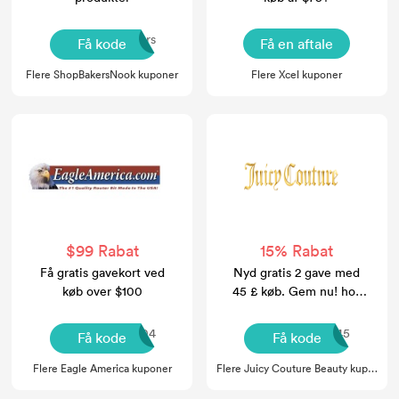
l Offers
Få kode
Få en aftale
Flere ShopBakersNook kuponer
Flere Xcel kuponer
$99 Rabat
15% Rabat
Få gratis gavekort ved
Nyd gratis 2 gave med
køb over $100
45 £ køb. Gem nu! hos
Juicy Couture Beauty
EML170504
XNDJUQ45
Få kode
Få kode
Flere Eagle America kuponer
Flere Juicy Couture Beauty kuponer