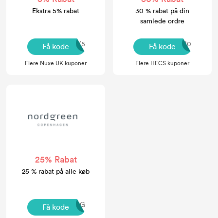
Ekstra 5% rabat
30 % rabat på din
samlede ordre
UKHONEY5
fiFQl0
Få kode
Få kode
Flere Nuxe UK kuponer
Flere HECS kuponer
25% Rabat
25 % rabat på alle køb
HSD20NG
Få kode