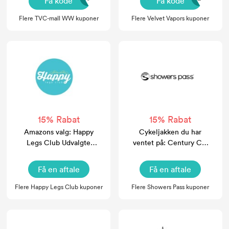
Få kode
Få kode
Flere TVC-mall WW kuponer
Flere Velvet Vapors kuponer
15% Rabat
15% Rabat
Amazons valg: Happy
Cykeljakken du har
Legs Club Udvalgte
ventet på: Century CC
kuponer og rabatkoder
Jacket
Få en aftale
Få en aftale
Flere Happy Legs Club kuponer
Flere Showers Pass kuponer