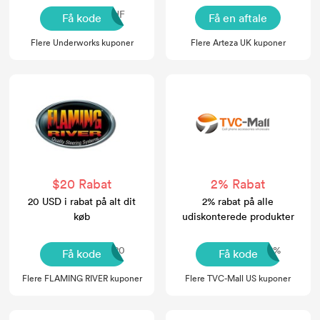
m6KdF
Få kode
Få en aftale
Flere Underworks kuponer
Flere Arteza UK kuponer
$20 Rabat
2% Rabat
20 USD i rabat på alt dit
2% rabat på alle
køb
udiskonterede produkter
CHAMP20
20tvc2%
Få kode
Få kode
Flere FLAMING RIVER kuponer
Flere TVC-Mall US kuponer