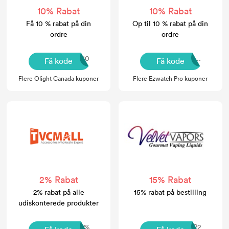
10% Rabat
10% Rabat
Få 10 % rabat på din
Op til 10 % rabat på din
ordre
ordre
olightstore10
WOLVERI...
Få kode
Få kode
Flere Olight Canada kuponer
Flere Ezwatch Pro kuponer
2% Rabat
15% Rabat
2% rabat på alle
15% rabat på bestilling
udiskonterede produkter
20tvc2%
2X9MGP2