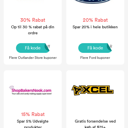
30% Rabat
20% Rabat
Op til 30 % rabat på din
Spar 20% i hele butikken
ordre
10off
ONEYEAR
Få kode
Få kode
Flere Outlander Store kuponer
Flere Ford kuponer
15% Rabat
Spar 5% Udvalgte
Gratis forsendelse ved
produkter
køb af $75+