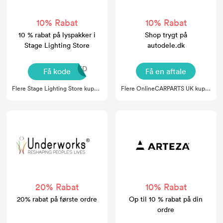
10% Rabat
10% Rabat
10 % rabat på lyspakker i
Shop trygt på
Stage Lighting Store
autodele.dk
NOCODENEEDED
Få kode
Få en aftale
Flere Stage Lighting Store kuponer
Flere OnlineCARPARTS UK kuponer
20% Rabat
10% Rabat
20% rabat på første ordre
Op til 10 % rabat på din
ordre