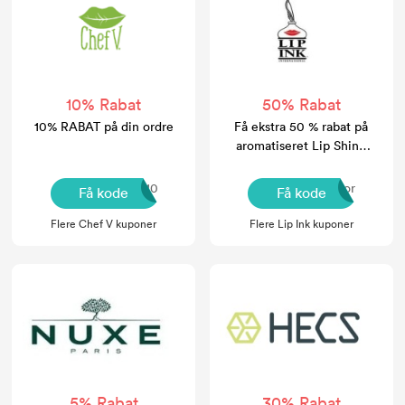
10% Rabat
50% Rabat
10% RABAT på din ordre
Få ekstra 50 % rabat på
aromatiseret Lip Shine
Moisturizers
SAS10
flavor
Få kode
Få kode
Flere Chef V kuponer
Flere Lip Ink kuponer
5% Rabat
30% Rabat