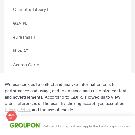
Charlotte Tilbury IE
G2A PL
eDreams PT
Nike AT
Acordo Certo
ArabsStock
We use cookies to collect and analyze information on site
performance and usage, and to enhance and customize content
Spartoo BE
and advertisements. According to GDPR, allowed us to view
order references of the user. By clicking accept, you accept our
Under Armour MX
Privacy Policy
and the use of cookie.
Huawei MX
Cookie Preferences
Accept
With just 1 click, test and apply the best coupon codes
Byprice MX