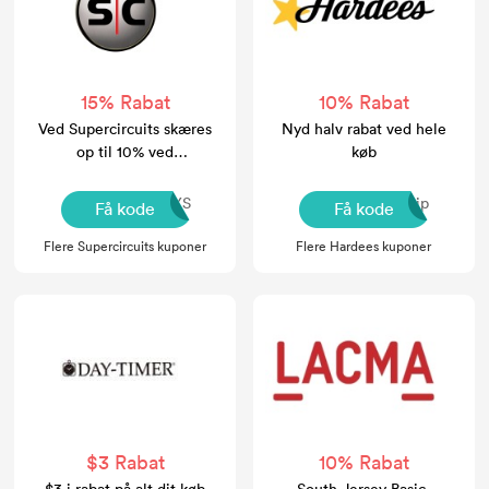
15% Rabat
10% Rabat
Ved Supercircuits skæres
Nyd halv rabat ved hele
op til 10% ved
køb
Supercircuits
DISCIOSYS
freeship
Få kode
Få kode
Flere Supercircuits kuponer
Flere Hardees kuponer
$3 Rabat
10% Rabat
$3 i rabat på alt dit køb
South Jersey Basic-