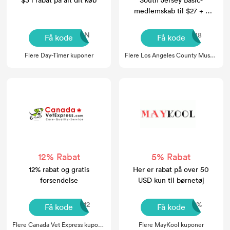
medlemskab til $27 + 1
gratis ekstra
husstandsmedlem
DTRETURN
118
Få kode
Få kode
Flere Day-Timer kuponer
Flere Los Angeles County Museum Of Art kuponer
12% Rabat
5% Rabat
12% rabat og gratis
Her er rabat på over 50
forsendelse
USD kun til børnetøj
BLCKFS12
12%
Få kode
Få kode
Flere Canada Vet Express kuponer
Flere MayKool kuponer