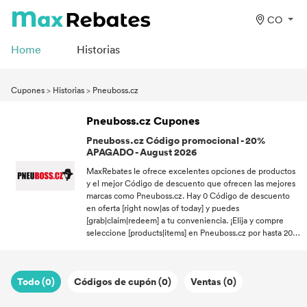
CO
Home
Historias
Cupones
>
Historias
>
Pneuboss.cz
Pneuboss.cz Cupones
Pneuboss.cz Código promocional - 20%
APAGADO - August 2026
MaxRebates le ofrece excelentes opciones de productos
y el mejor Código de descuento que ofrecen las mejores
marcas como Pneuboss.cz. Hay 0 Código de descuento
en oferta [right now|as of today] y puedes
[grab|claim|redeem] a tu conveniencia. ¡Elija y compre
seleccione [products|items] en Pneuboss.cz por hasta 20%
de descuento en este August! Con unos clics canjea un
Códigos de cupón tantas veces como quieras dentro de la
promo período. Nunca volverá a hacer compras en línea
Todo (0)
Códigos de cupón (0)
Ventas (0)
de la misma manera porque MaxRebates es su fuente
confiable en las mejores ofertas minoristas.