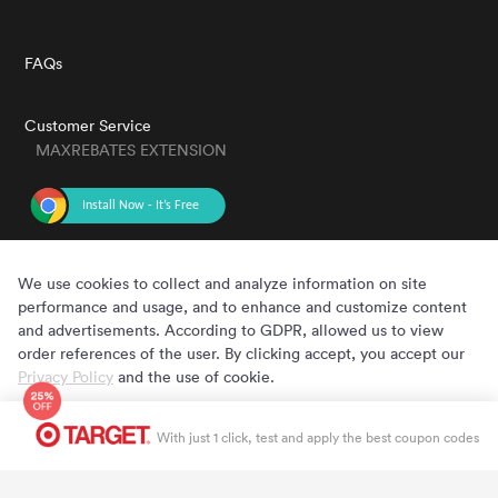
FAQs
Customer Service
MAXREBATES EXTENSION
GET THE APP
We use cookies to collect and analyze information on site
performance and usage, and to enhance and customize content
and advertisements. According to GDPR, allowed us to view
order references of the user. By clicking accept, you accept our
Privacy Policy
and the use of cookie.
Cookie Preferences
Accept
Copyright © 2020 - 2022 MaxRebates.com. All Rights Reserved.
With just 1 click, test and apply the best coupon codes